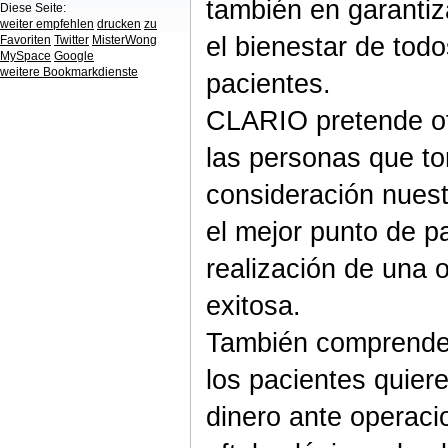
también en garantiz
Diese Seite:
weiter empfehlen
drucken
zu
el bienestar de todo
Favoriten
Twitter
MisterWong
MySpace
Google
weitere Bookmarkdienste
pacientes.
CLARIO pretende of
las personas que t
consideración nuest
el mejor punto de pa
realización de una 
exitosa.
También comprend
los pacientes quier
dinero ante operaci