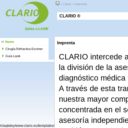
>
Clario
>
Imprenta
CLARIO ®
Gafas o LASIK
Home
Imprenta
Cirugía Refractiva Excimer
CLARIO intercede a
Guía Lasik
la división de la ase
diagnóstico médica y
A través de esta tr
nuestra mayor comp
concentrada en el s
asesoría independi
/claqkdey/www.clario.eu/templates/