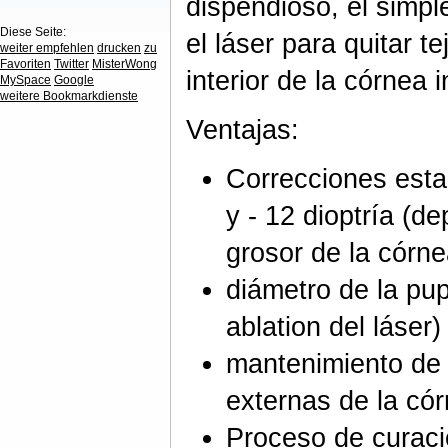
dispendioso, él simpl
Diese Seite:
el láser para quitar te
weiter empfehlen
drucken
zu
Favoriten
Twitter
MisterWong
interior de la córnea i
MySpace
Google
weitere Bookmarkdienste
Ventajas:
Correcciones esta
y - 12 dioptría (d
grosor de la córne
diámetro de la pup
ablation del láser)
mantenimiento de 
externas de la có
Proceso de curaci