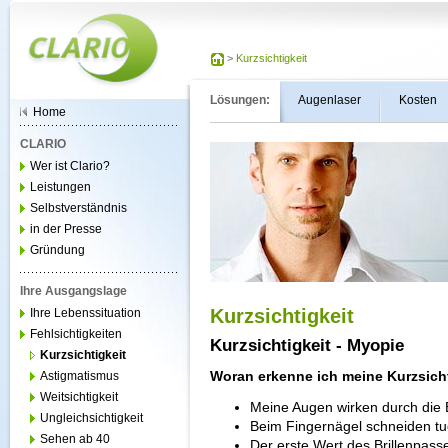
>
Kurzsichtigkeit
Lösungen:
Augenlaser
Kosten
Home
CLARIO
Wer ist Clario?
Leistungen
Selbstverständnis
in der Presse
Gründung
Ihre Ausgangslage
Kurzsichtigkeit
Ihre Lebenssituation
Fehlsichtigkeiten
Kurzsichtigkeit - Myopie
Kurzsichtigkeit
Woran erkenne ich meine Kurzsich
Astigmatismus
Weitsichtigkeit
Meine Augen wirken durch die Br
Ungleichsichtigkeit
Beim Fingernägel schneiden tue 
Sehen ab 40
Der erste Wert des Brillenpasses